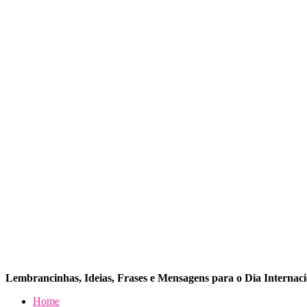
Lembrancinhas, Ideias, Frases e Mensagens para o Dia Internac
Dia da Mulher
Dia da Mulher
Dia da Mulher
Home