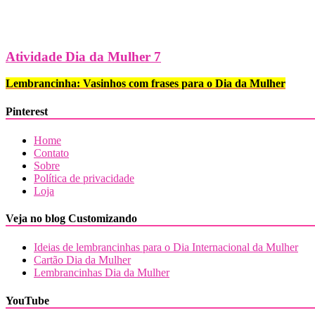
Atividade Dia da Mulher 7
Lembrancinha: Vasinhos com frases para o Dia da Mulher
Pinterest
Home
Contato
Sobre
Política de privacidade
Loja
Veja no blog Customizando
Ideias de lembrancinhas para o Dia Internacional da Mulher
Cartão Dia da Mulher
Lembrancinhas Dia da Mulher
YouTube