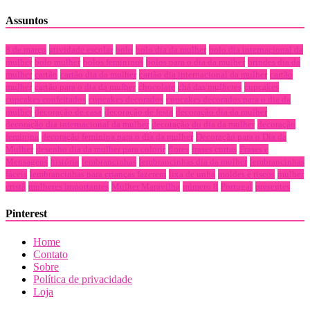
Assuntos
8 de março
atividade escolar
bolo
bolo dia da mulher
bolo dia internacional da
mulher
bolo mulher
bolos femininos
bolos para o dia da mulher
brindes dia da
mulher
cartão
cartão dia da mulher
cartão dia internacional da mulher
cartão
mulher
cartão para o dia da mulher
chocolate
chá das mulheres
cupcakes
cupcakes confeitados
cupcakes decorados
cupcakes decorados para o dia da
mulher
decoração de casa
decoração de festa
decoração dia da mulher
decoração dia internacional da mulher
decoração do dia da mulher
decoração
feminina
decoração feminina para o dia da mulher
Decoração para o Dia da
Mulher
desenho dia da mulher para colorir
flores
frases curtas
Frases e
Mensagens
história
lembrancinhas
lembrancinhas dia da mulher
lembrancinhas
fáceis
lembrancinhas para crianças fazerem
lixa de unha
moldes e riscos
mulher
cristã
mulheres importantes
Mulher Maravilha
número 8
Portugal
presentes
Pinterest
Home
Contato
Sobre
Política de privacidade
Loja