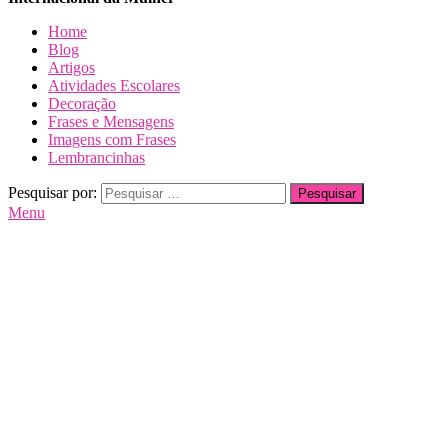
Dia da Mulher
Dia da Mulher
Dia da Mulher
Home
Blog
Artigos
Atividades Escolares
Decoração
Frases e Mensagens
Imagens com Frases
Lembrancinhas
Pesquisar por:
Menu