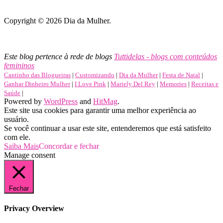
Copyright © 2026 Dia da Mulher.
Lembrancinhas, cartões, mensagens e muito mais para o Dia
Internacional da Mulher.
Este blog pertence à rede de blogs
Tuttidelas - blogs com conteúdos
femininos
Cantinho das Blogueiras
|
Customizando
|
Dia da Mulher
|
Festa de Natal
|
Ganhar Dinheiro Mulher
|
I Love Pink
|
Mariely Del Rey
|
Memories
|
Receitas e
Saúde
|
Powered by
WordPress
and
HitMag
.
Este site usa cookies para garantir uma melhor experiência ao
usuário.
Se você continuar a usar este site, entenderemos que está satisfeito
com ele.
Saiba Mais
Concordar e fechar
Manage consent
Fechar
Privacy Overview