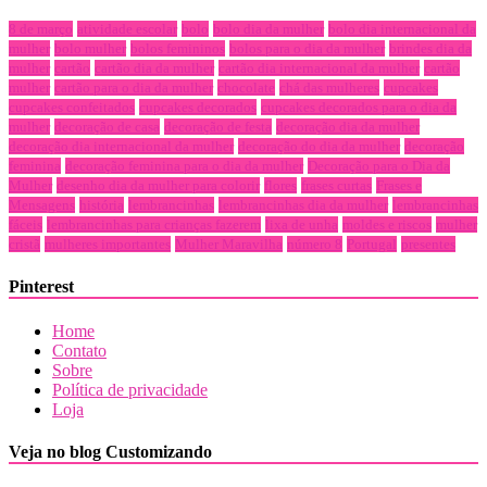
8 de março
atividade escolar
bolo
bolo dia da mulher
bolo dia internacional da
mulher
bolo mulher
bolos femininos
bolos para o dia da mulher
brindes dia da
mulher
cartão
cartão dia da mulher
cartão dia internacional da mulher
cartão
mulher
cartão para o dia da mulher
chocolate
chá das mulheres
cupcakes
cupcakes confeitados
cupcakes decorados
cupcakes decorados para o dia da
mulher
decoração de casa
decoração de festa
decoração dia da mulher
decoração dia internacional da mulher
decoração do dia da mulher
decoração
feminina
decoração feminina para o dia da mulher
Decoração para o Dia da
Mulher
desenho dia da mulher para colorir
flores
frases curtas
Frases e
Mensagens
história
lembrancinhas
lembrancinhas dia da mulher
lembrancinhas
fáceis
lembrancinhas para crianças fazerem
lixa de unha
moldes e riscos
mulher
cristã
mulheres importantes
Mulher Maravilha
número 8
Portugal
presentes
Pinterest
Home
Contato
Sobre
Política de privacidade
Loja
Veja no blog Customizando