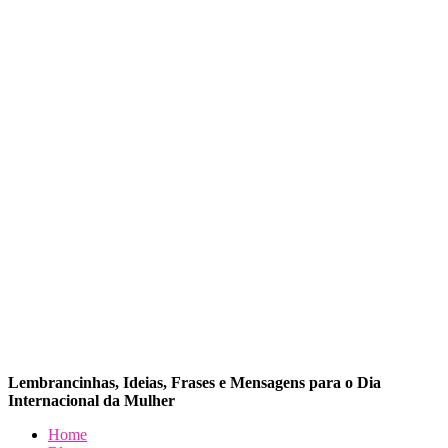
Lembrancinhas, Ideias, Frases e Mensagens para o Dia
Internacional da Mulher
Dia da Mulher
Dia da Mulher
Dia da Mulher
Home