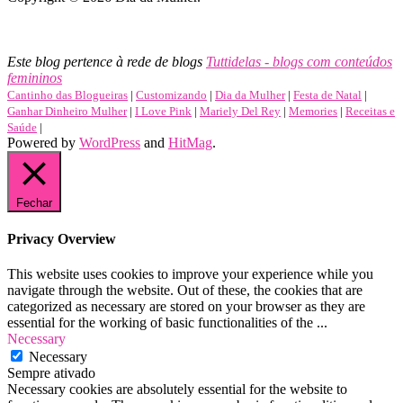
Lembrancinhas, cartões, mensagens e muito mais para o Dia
Internacional da Mulher.
Este blog pertence à rede de blogs
Tuttidelas - blogs com conteúdos
femininos
Cantinho das Blogueiras
|
Customizando
|
Dia da Mulher
|
Festa de Natal
|
Ganhar Dinheiro Mulher
|
I Love Pink
|
Mariely Del Rey
|
Memories
|
Receitas e
Saúde
|
Powered by
WordPress
and
HitMag
.
Fechar
Privacy Overview
This website uses cookies to improve your experience while you
navigate through the website. Out of these, the cookies that are
categorized as necessary are stored on your browser as they are
essential for the working of basic functionalities of the
...
Necessary
Necessary
Sempre ativado
Necessary cookies are absolutely essential for the website to