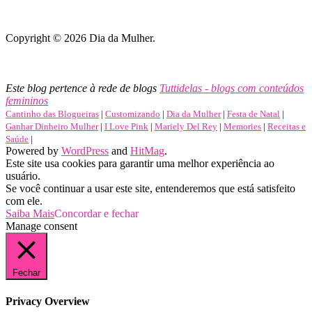
Copyright © 2026 Dia da Mulher.
Lembrancinhas, cartões, mensagens e muito mais para o Dia
Internacional da Mulher.
Este blog pertence à rede de blogs
Tuttidelas - blogs com conteúdos
femininos
Cantinho das Blogueiras
|
Customizando
|
Dia da Mulher
|
Festa de Natal
|
Ganhar Dinheiro Mulher
|
I Love Pink
|
Mariely Del Rey
|
Memories
|
Receitas e
Saúde
|
Powered by
WordPress
and
HitMag
.
Este site usa cookies para garantir uma melhor experiência ao
usuário.
Se você continuar a usar este site, entenderemos que está satisfeito
com ele.
Saiba Mais
Concordar e fechar
Manage consent
Fechar
Privacy Overview