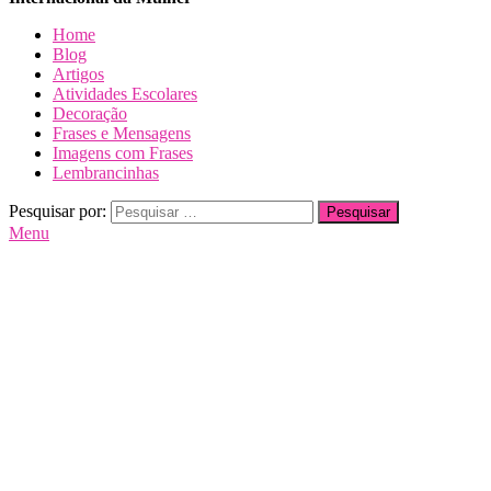
Dia da Mulher
Dia da Mulher
Dia da Mulher
Home
Blog
Artigos
Atividades Escolares
Decoração
Frases e Mensagens
Imagens com Frases
Lembrancinhas
Pesquisar por:
Menu