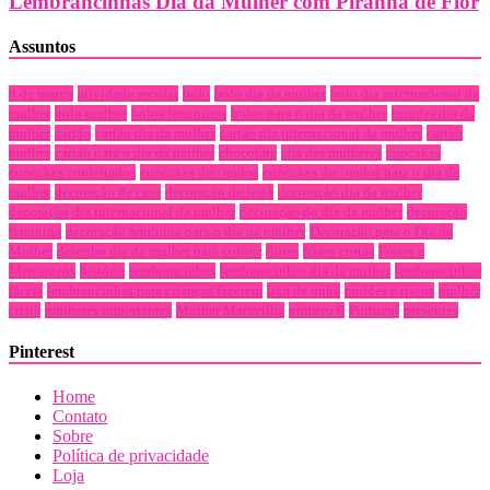
Lembrancinhas Dia da Mulher com Piranha de Flor
Assuntos
8 de março
atividade escolar
bolo
bolo dia da mulher
bolo dia internacional da
mulher
bolo mulher
bolos femininos
bolos para o dia da mulher
brindes dia da
mulher
cartão
cartão dia da mulher
cartão dia internacional da mulher
cartão
mulher
cartão para o dia da mulher
chocolate
chá das mulheres
cupcakes
cupcakes confeitados
cupcakes decorados
cupcakes decorados para o dia da
mulher
decoração de casa
decoração de festa
decoração dia da mulher
decoração dia internacional da mulher
decoração do dia da mulher
decoração
feminina
decoração feminina para o dia da mulher
Decoração para o Dia da
Mulher
desenho dia da mulher para colorir
flores
frases curtas
Frases e
Mensagens
história
lembrancinhas
lembrancinhas dia da mulher
lembrancinhas
fáceis
lembrancinhas para crianças fazerem
lixa de unha
moldes e riscos
mulher
cristã
mulheres importantes
Mulher Maravilha
número 8
Portugal
presentes
Pinterest
Home
Contato
Sobre
Política de privacidade
Loja